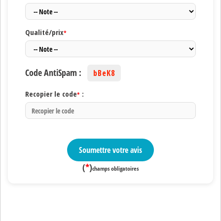
Qualité/prix
*
Code AntiSpam :
bBeK8
Recopier le code
:
*
Soumettre votre avis
(
*
)
champs obligatoires