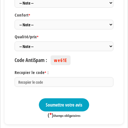
Confort
*
Qualité/prix
*
Code AntiSpam :
we61E
Recopier le code
:
*
Soumettre votre avis
(
*
)
champs obligatoires