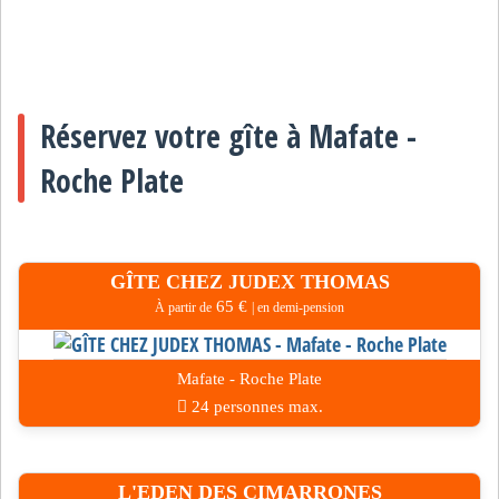
Réservez votre gîte à Mafate -
Roche Plate
GÎTE CHEZ JUDEX THOMAS
65 €
À partir de
| en demi-pension
Mafate - Roche Plate
24 personnes max.
L'EDEN DES CIMARRONES