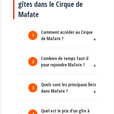
gîtes dans le Cirque de
Mafate
Comment accéder au Cirque
de Mafate ?
Le
Cirque de Mafate
, sur l’île de La
Combien de temps faut-il
Réunion, est accessible uniquement
pour rejoindre Mafate ?
à pied ou en hélicoptère.
Les accès les plus utilisés sont :
La durée dépend du point de
Le
Col des Bœufs
depuis Salazie
Quels sont les principaux îlets
départ.
Le
Col du Taïbit
depuis Cilaos
dans Mafate ?
Depuis le Col des Bœufs, il faut
Le
Maïdo
depuis Saint-Paul
environ 2 heures de randonnée
La
Rivière des Galets
depuis Le
Les 9 îlets du Cirque de Mafate sont
pour rejoindre le village de La
Port
Quel est le prix d’un gîte à
: