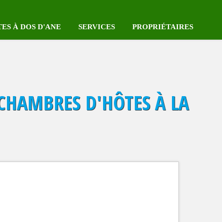
TES À DOS D'ANE
SERVICES
PROPRIÉTAIRES
Coeur des Plantations
Réserver votre voiture
Se connecter
mping au Coeur des
Survol en hélicoptères
Enregistrer votre location
T CHAMBRES D'HÔTES À LA
tations
Label Qualité Tourisme Réunion
Notre Pack HEBERGE Plu
iste complète des gîtes
Label CléVacances
Les locations sur la carte
Locations avec piscine