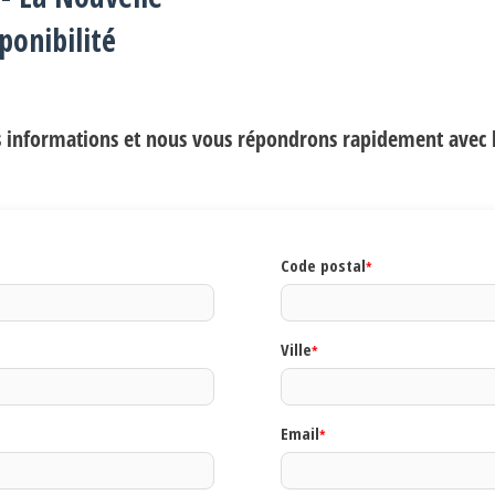
e
onibilité
ate
s informations et nous vous répondrons rapidement avec la
es gîtes
Code postal
*
Ville
*
Email
*