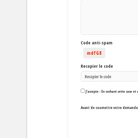
Code anti-spam
mdfG8
Recopier le code
J'accepte : En cochant cette case e
Avant de soumettre votre demande, v