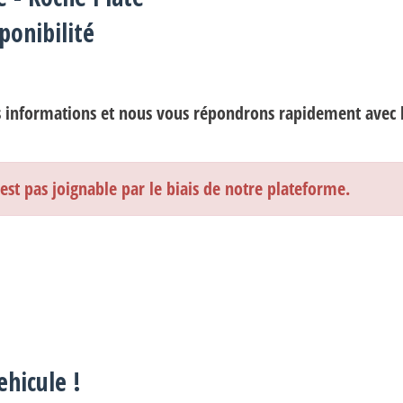
e
onibilité
ate
s informations et nous vous répondrons rapidement avec la
es gîtes
st pas joignable par le biais de notre plateforme.
ehicule !