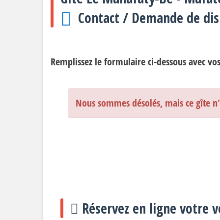
Chalets
Gîtes à Roche Plat
Contact / Demande de disp
Campings / Bivouacs
La carte des gîtes
Auberge / Dortoir
Randonnées à Maf
Remplissez le formulaire ci-dessous avec vo
Insolites
La liste complète d
Cabanes dans les arbres
Nous sommes désolés, mais ce gîte n'e
Glamping
Studios
Réservez en ligne votre v