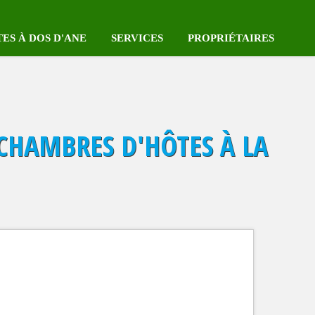
TES À DOS D'ANE
SERVICES
PROPRIÉTAIRES
Coeur des Plantations
Réserver votre voiture
Se connecter
mping au Coeur des
Survol en hélicoptères
Enregistrer votre location
T CHAMBRES D'HÔTES À LA
tations
Label Qualité Tourisme Réunion
Notre Pack HEBERGE Plu
iste complète des gîtes
Label CléVacances
Les locations sur la carte
Locations avec piscine