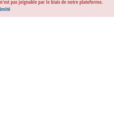
'est pas joignable par le biais de notre plateforme.
e
ximité
ate
es gîtes