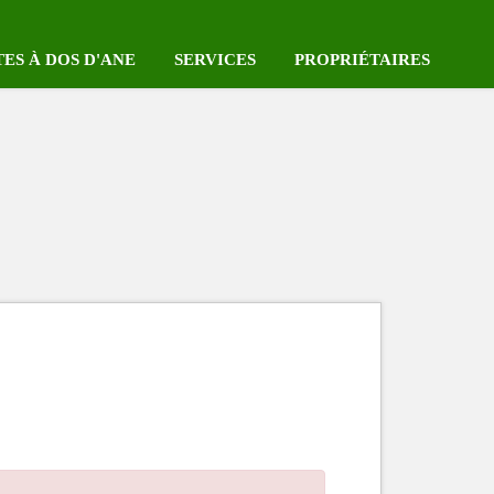
TES À DOS D'ANE
SERVICES
PROPRIÉTAIRES
Coeur des Plantations
Réserver votre voiture
Se connecter
mping au Coeur des
Survol en hélicoptères
Enregistrer votre location
tations
Label Qualité Tourisme Réunion
Notre Pack HEBERGE Plu
iste complète des gîtes
Label CléVacances
Les locations sur la carte
Locations avec piscine