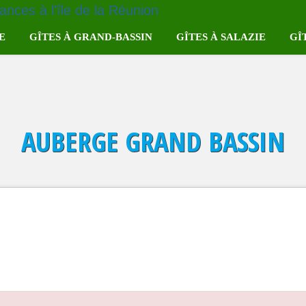
E
GÎTES À GRAND-BASSIN
GÎTES À SALAZIE
GÎ
e
Gîte Le Paille en Queue
Gîte à Hell-Bourg
Au 
Gîte Parenthèse Inattendue
Gîte à Grand-Ilet
Gla
AUBERGE GRAND BASSIN
Plan
Gîte Chez Dany
La liste complète des gîtes
La l
ce
Gîte La Cascade
se
Gîte Auberge Grand-Bassin
eur
La liste complète des gîtes
rangers
taniers