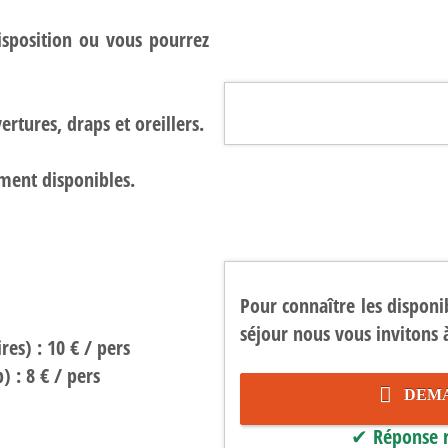
isposition ou vous pourrez
rtures, draps et oreillers.
ment disponibles.
Pour connaître les disponib
séjour nous vous invitons à
es) : 10 € / pers
) : 8 € / pers
DEMAN
✔ Réponse r