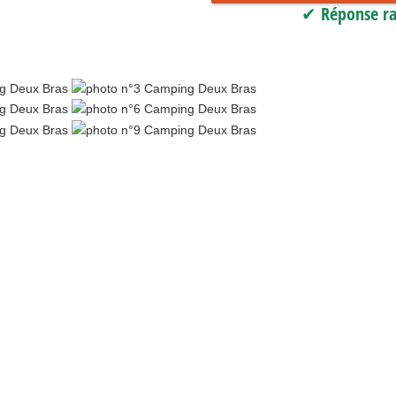
✔ Réponse ra
e
ate
es gîtes