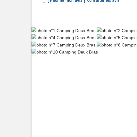
Chalets
Gîtes à Roche Plat
Campings / Bivouacs
La carte des gîtes
Auberge / Dortoir
Randonnées à Maf
Insolites
La liste complète d
Cabanes dans les arbres
Glamping
Studios