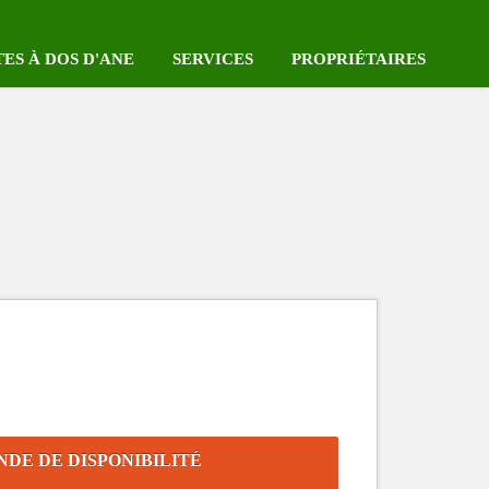
TES À DOS D'ANE
SERVICES
PROPRIÉTAIRES
Coeur des Plantations
Réserver votre voiture
Se connecter
mping au Coeur des
Survol en hélicoptères
Enregistrer votre location
tations
Label Qualité Tourisme Réunion
Notre Pack HEBERGE Plu
iste complète des gîtes
Label CléVacances
Les locations sur la carte
Locations avec piscine
E DE DISPONIBILITÉ