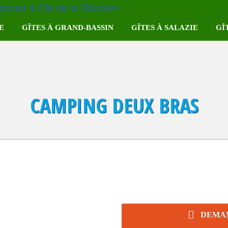
E
GÎTES À GRAND-BASSIN
GÎTES À SALAZIE
GÎ
e
Gîte Le Paille en Queue
Gîte à Hell-Bourg
Au 
Gîte Parenthèse Inattendue
Gîte à Grand-Ilet
Gla
CAMPING DEUX BRAS
Plan
Gîte Chez Dany
La liste complète des gîtes
La l
ce
Gîte La Cascade
se
Gîte Auberge Grand-Bassin
eur
La liste complète des gîtes
rangers
DEMAND
taniers