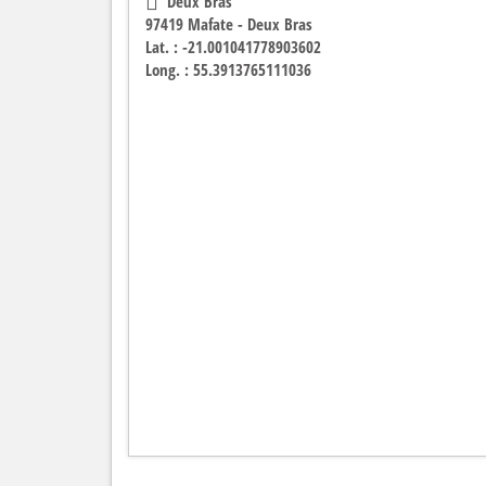
Deux Bras
97419 Mafate - Deux Bras
Lat. : -21.001041778903602
Long. : 55.3913765111036